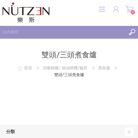
(0)
雙頭/三頭煮食爐
首頁
消毒碗櫃/ 抽油煙機/爐具
煮食爐
註冊
雙頭/三頭煮食爐
登入
願望清單
(0)
分類